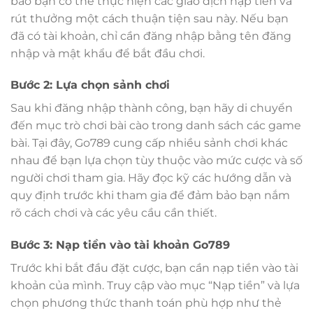
bảo bạn có thể thực hiện các giao dịch nạp tiền và
rút thưởng một cách thuận tiện sau này. Nếu bạn
đã có tài khoản, chỉ cần đăng nhập bằng tên đăng
nhập và mật khẩu để bắt đầu chơi.
Bước 2: Lựa chọn sảnh chơi
Sau khi đăng nhập thành công, bạn hãy di chuyển
đến mục trò chơi bài cào trong danh sách các game
bài. Tại đây, Go789 cung cấp nhiều sảnh chơi khác
nhau để bạn lựa chọn tùy thuộc vào mức cược và số
người chơi tham gia. Hãy đọc kỹ các hướng dẫn và
quy định trước khi tham gia để đảm bảo bạn nắm
rõ cách chơi và các yêu cầu cần thiết.
Bước 3: Nạp tiền vào tài khoản Go789
Trước khi bắt đầu đặt cược, bạn cần nạp tiền vào tài
khoản của mình. Truy cập vào mục “Nạp tiền” và lựa
chọn phương thức thanh toán phù hợp như thẻ