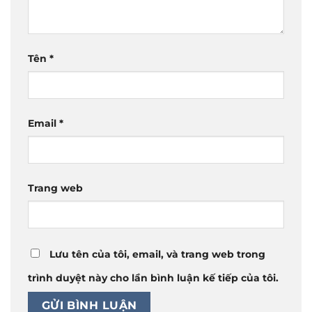
Tên
*
Email
*
Trang web
Lưu tên của tôi, email, và trang web trong
trình duyệt này cho lần bình luận kế tiếp của tôi.