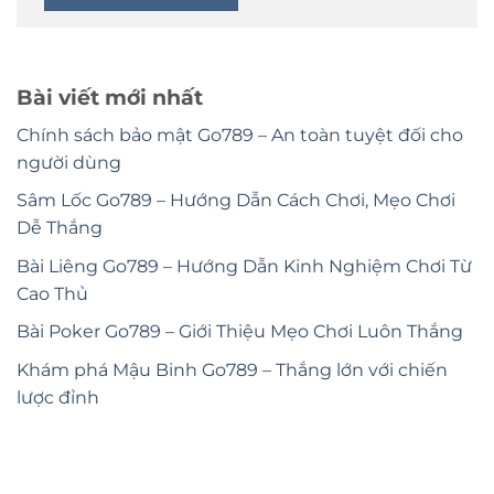
Bài viết mới nhất
Chính sách bảo mật Go789 – An toàn tuyệt đối cho
người dùng
Sâm Lốc Go789 – Hướng Dẫn Cách Chơi, Mẹo Chơi
Dễ Thắng
Bài Liêng Go789 – Hướng Dẫn Kinh Nghiệm Chơi Từ
Cao Thủ
Bài Poker Go789 – Giới Thiệu Mẹo Chơi Luôn Thắng
Khám phá Mậu Binh Go789 – Thắng lớn với chiến
lược đỉnh