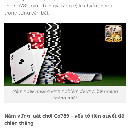
thủ Go789, giúp bạn gia tăng tỷ lệ chiến thắng
trong từng ván bài.
Nắm ngay những kinh nghiệm để chơi bài nhanh
thắng nhất
Nắm vững luật chơi Go789 – yếu tố tiên quyết để
chiến thắng