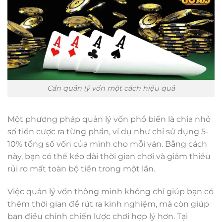
Cần quản lý vốn một cách hiệu quả
Một phương pháp quản lý vốn phổ biến là chia nhỏ
số tiền cược ra từng phần, ví dụ như chỉ sử dụng 5-
10% tổng số vốn của mình cho mỗi ván. Bằng cách
này, bạn có thể kéo dài thời gian chơi và giảm thiểu
rủi ro mất toàn bộ tiền trong một lần.
Việc quản lý vốn thông minh không chỉ giúp bạn có
thêm thời gian để rút ra kinh nghiệm, mà còn giúp
bạn điều chỉnh chiến lược chơi hợp lý hơn. Tại