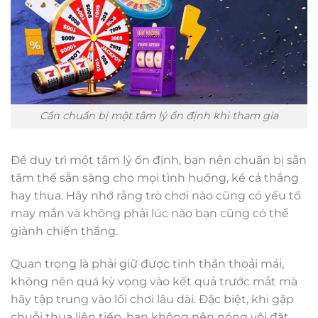
Cần chuẩn bị một tâm lý ổn định khi tham gia
Để duy trì một tâm lý ổn định, bạn nên chuẩn bị sẵn
tâm thế sẵn sàng cho mọi tình huống, kể cả thắng
hay thua. Hãy nhớ rằng trò chơi nào cũng có yếu tố
may mắn và không phải lúc nào bạn cũng có thể
giành chiến thắng.
Quan trọng là phải giữ được tinh thần thoải mái,
không nên quá kỳ vọng vào kết quả trước mắt mà
hãy tập trung vào lối chơi lâu dài. Đặc biệt, khi gặp
chuỗi thua liên tiếp, bạn không nên nóng vội đặt