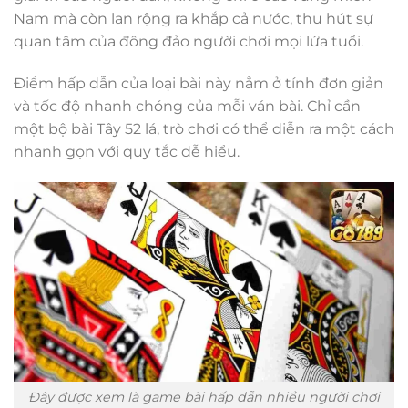
Nam mà còn lan rộng ra khắp cả nước, thu hút sự
quan tâm của đông đảo người chơi mọi lứa tuổi.
Điểm hấp dẫn của loại bài này nằm ở tính đơn giản
và tốc độ nhanh chóng của mỗi ván bài. Chỉ cần
một bộ bài Tây 52 lá, trò chơi có thể diễn ra một cách
nhanh gọn với quy tắc dễ hiểu.
Đây được xem là game bài hấp dẫn nhiều người chơi