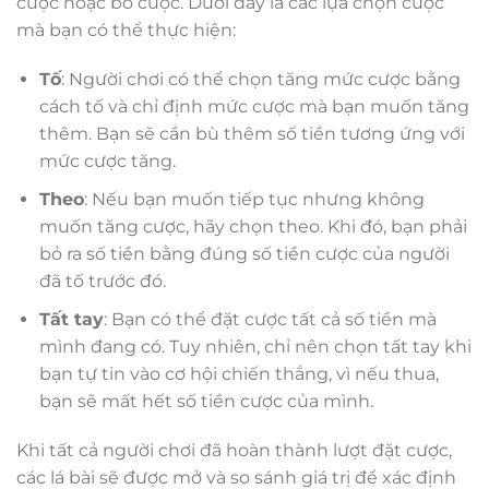
cược hoặc bỏ cuộc. Dưới đây là các lựa chọn cược
mà bạn có thể thực hiện:
Tố
: Người chơi có thể chọn tăng mức cược bằng
cách tố và chỉ định mức cược mà bạn muốn tăng
thêm. Bạn sẽ cần bù thêm số tiền tương ứng với
mức cược tăng.
Theo
: Nếu bạn muốn tiếp tục nhưng không
muốn tăng cược, hãy chọn theo. Khi đó, bạn phải
bỏ ra số tiền bằng đúng số tiền cược của người
đã tố trước đó.
Tất tay
: Bạn có thể đặt cược tất cả số tiền mà
mình đang có. Tuy nhiên, chỉ nên chọn tất tay khi
bạn tự tin vào cơ hội chiến thắng, vì nếu thua,
bạn sẽ mất hết số tiền cược của mình.
Khi tất cả người chơi đã hoàn thành lượt đặt cược,
các lá bài sẽ được mở và so sánh giá trị để xác định