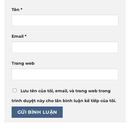
Tên
*
Email
*
Trang web
Lưu tên của tôi, email, và trang web trong
trình duyệt này cho lần bình luận kế tiếp của tôi.