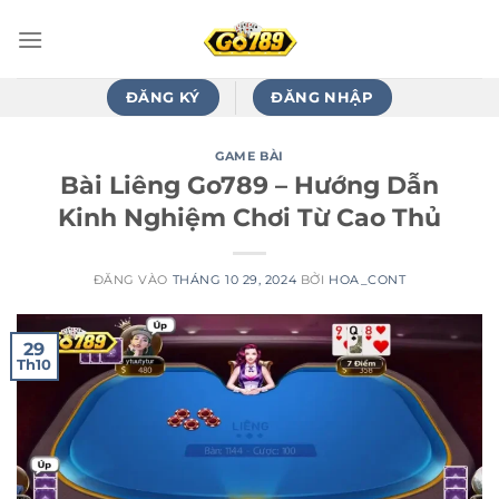
Bỏ
qua
nội
dung
ĐĂNG KÝ
ĐĂNG NHẬP
GAME BÀI
Bài Liêng Go789 – Hướng Dẫn
Kinh Nghiệm Chơi Từ Cao Thủ
ĐĂNG VÀO
THÁNG 10 29, 2024
BỞI
HOA_CONT
29
Th10