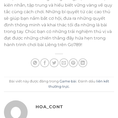
kiên nhẫn, tập trung và hiểu biết vững vàng về quy
tắc cùng cách chơi. Những bí quyết từ các cao thủ
sẽ giúp bạn nắm bắt cơ hội, đưa ra những quyết
định thông minh và khai thác tối đa những lá bài
trong tay. Chúc bạn có những trải nghiệm thú vị và
đạt được những chiến thắng đầy hứa hẹn trong
hành trình chơi bài Liêng trên Go789!
Bài viết này được đăng trong
Game bài
. Đánh dấu
liên kết
thường trực
.
HOA_CONT