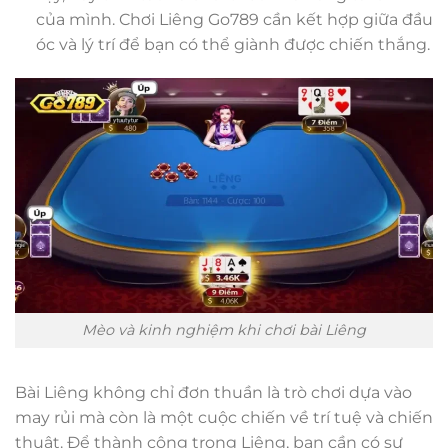
của mình. Chơi Liêng Go789 cần kết hợp giữa đầu
óc và lý trí để bạn có thể giành được chiến thắng.
Mèo và kinh nghiệm khi chơi bài Liêng
Bài Liêng không chỉ đơn thuần là trò chơi dựa vào
may rủi mà còn là một cuộc chiến về trí tuệ và chiến
thuật. Để thành công trong Liêng, bạn cần có sự