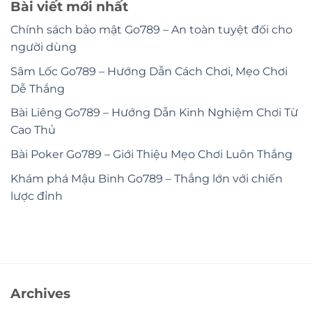
Bài viết mới nhất
Chính sách bảo mật Go789 – An toàn tuyệt đối cho
người dùng
Sâm Lốc Go789 – Hướng Dẫn Cách Chơi, Mẹo Chơi
Dễ Thắng
Bài Liêng Go789 – Hướng Dẫn Kinh Nghiệm Chơi Từ
Cao Thủ
Bài Poker Go789 – Giới Thiệu Mẹo Chơi Luôn Thắng
Khám phá Mậu Binh Go789 – Thắng lớn với chiến
lược đỉnh
Archives